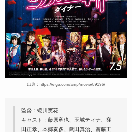
出典：https://eiga.com/amp/movie/89196/
監督：蜷川実花
キャスト：藤原竜也、玉城ティナ、窪
田正孝、本郷奏多、武田真治、斎藤工