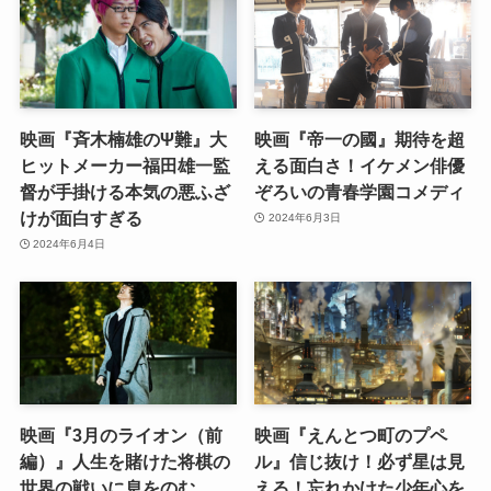
映画『斉木楠雄のΨ難』大
映画『帝一の國』期待を超
ヒットメーカー福田雄一監
える面白さ！イケメン俳優
督が手掛ける本気の悪ふざ
ぞろいの青春学園コメディ
けが面白すぎる
2024年6月3日
2024年6月4日
映画『3月のライオン（前
映画『えんとつ町のプペ
編）』人生を賭けた将棋の
ル』信じ抜け！必ず星は見
世界の戦いに息をのむ
える！忘れかけた少年心を