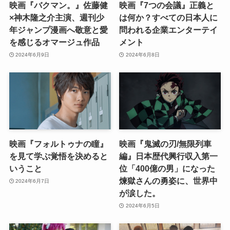
映画『バクマン。』佐藤健
映画『7つの会議』正義と
×神木隆之介主演、週刊少
は何か？すべての日本人に
年ジャンプ漫画へ敬意と愛
問われる企業エンターテイ
を感じるオマージュ作品
メント
2024年6月9日
2024年6月8日
映画『フォルトゥナの瞳』
映画『鬼滅の刃/無限列車
を見て学ぶ覚悟を決めると
編』日本歴代興行収入第一
いうこと
位「400億の男」になった
煉獄さんの勇姿に、世界中
2024年6月7日
が涙した。
2024年6月5日